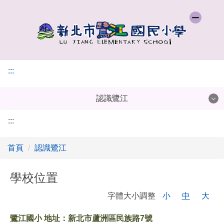
:::
認識鷺江
:::
認識鷺江
首頁
認識鷺江
行政單位
學校分機
學校位置
字體大小調整
小
中
大
鷺江國小 地址：新北市蘆洲區民族路7號