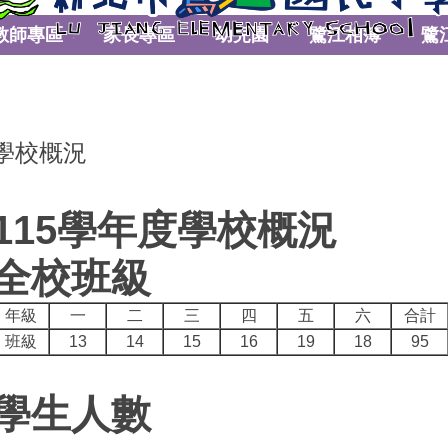
教師專區
家長專區
幼兒園
鷺江相簿
鷺
學校概況
115學年度學校概況
全校班級
年級
一
二
三
四
五
六
合計
班級
13
14
15
16
19
18
95
學生人數