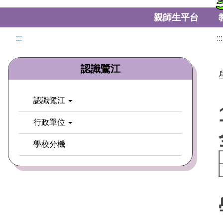
親師生平台
:::
:::
認識鷺江
認識鷺江
行政單位
學校分機