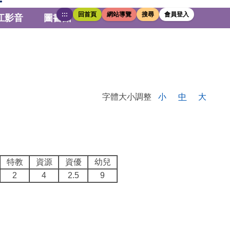
:::
回首頁
網站導覽
搜尋
會員登入
江影音
圖書館
字體大小調整
小
中
大
特教
資源
資優
幼兒
2
4
2.5
9