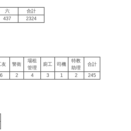
六
合計
437
2324
場租
特教
工友
警衛
廚工
司機
合計
管理
助理
6
2
4
3
1
2
245