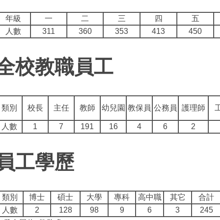
年級
一
二
三
四
五
人數
311
360
353
413
450
全校教職員工
類別
校長
主任
教師
幼兒園
教保員
公務員
護理師
人數
1
7
191
16
4
6
2
員工學歷
類別
博士
碩士
大學
專科
高中職
其它
合計
人數
2
128
98
9
6
3
245