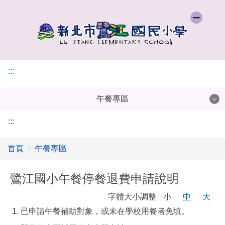
:::
午餐專區
:::
供餐滿意度調查
首頁
午餐專區
午餐停/退餐申請說明
教育部校園食材登陸平台
鷺江國小午餐停餐退費申請說明
字體大小調整
小
中
大
1. 已申請午餐補助對象，或未在學校用餐者免填。