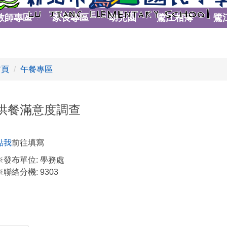
教師專區
家長專區
幼兒園
鷺江相簿
鷺
首頁
午餐專區
供餐滿意度調查
點我
前往填寫
※發布單位:
學務處
※聯絡分機:
9303