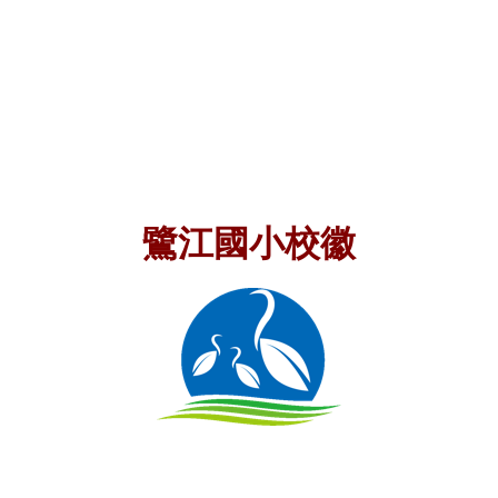
鷺江國小校徽