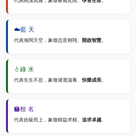
代表純潔高雅，象徵春風化雨、
孕育生命
。
☁️
藍 天
代表海闊天空，象徵恣意翱翔、
開啟智慧
。
💧
綠 水
代表生生不息，象徵灌溉滋養、
快樂成長
。
🏫
校 名
代表拾級而上，象徵精益求精、
追求卓越
。