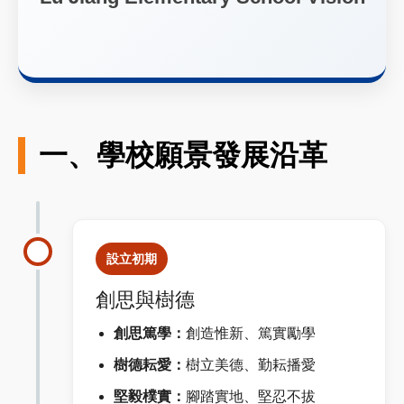
一、學校願景發展沿革
設立初期
創思與樹德
創思篤學：
創造惟新、篤實勵學
樹德耘愛：
樹立美德、勤耘播愛
堅毅樸實：
腳踏實地、堅忍不拔