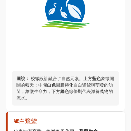
圖說：
校徽設計融合了自然元素。上方
藍色
象徵開
闊的藍天；中間
白色
圖騰轉化自白鷺鷥與萌發的幼
苗，象徵生命力；下方
綠色
線條則代表滋養萬物的
流水。
🕊️
白鷺鷥